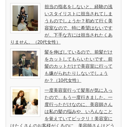
担当の指名をしないと、経験の浅
いスタイリストに担当されてしま
うものでしょうか？初めて行く美
容室なので、特に希望はないです
が、下手な方には担当されたくあ
りません。（20代女性）
髪を伸ばしているので、前髪だけ
をカットしてもらいたいです。前
髪のカットだけで美容室に行って
も嫌がられたりしないでしょう
か？（10代女性）
一度美容室行って髪形が気に入っ
たので、もう一度行きました。一
度行っただけなのに、美容師さん
は私の髪の悩みや、いろんなこと
を覚えていてビックリ！美容室に
はたくさんのお客様がくるのに、美容師さんはどう