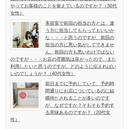
やってお客様のことを覚えているのですか？（30代
女性）
美容室で前回の担当の方とは、違
う方に担当してもらってもいいか
な・・・と思うのですが、前回の
担当の方に悪い気がしてできませ
ん。前回の方も悪いわけではない
のですが・・・お店の雰囲気は良かったので、また
利用したいと思うのですが、どのように伝えればい
いのでしょうか？（40代女性）
前日までに予約していて、予約時
間通りにお店についているのに結
構待たされることが多いのです
が、なぜですか？そもそも予約す
る意味あるのですか？（20代女
性）