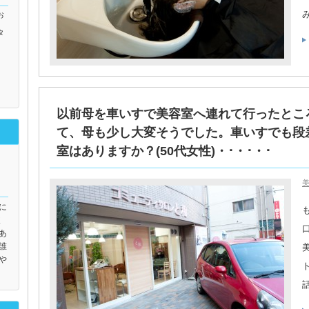
お
タ
以前母を車いすで美容室へ連れて行ったとこ
て、母も少し大変そうでした。車いすでも段
室はありますか？(50代女性)・･・･・･
美
に
使
あ
誰
や