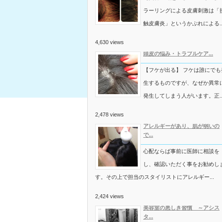
ラーリングによる皮膚刺激は「
触皮膚炎」というかぶれによる..
4,630 views
頭皮の悩み・トラブルケア...
【フケが出る】 フケは誰にでも
生するものですが、なぜか異常
発生してしまう人がいます。正..
2,478 views
アレルギーがあり、肌が弱いの
で...
心配ならば事前に医師に相談を
し、確認いただく事をお勧めし
す。その上で担当のスタイリストにアレルギー...
2,424 views
美容室の悪しき習慣 ～アシス
タ...