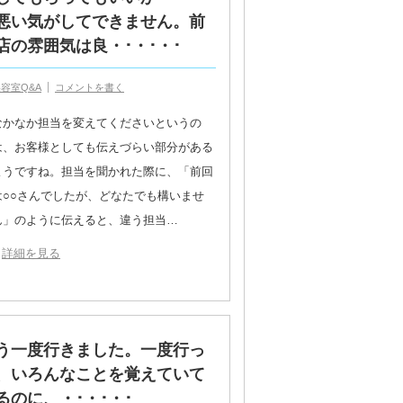
悪い気がしてできません。前
の雰囲気は良・･・･・･
容室Q&A
コメントを書く
なかなか担当を変えてくださいというの
は、お客様としても伝えづらい部分がある
ようですね。担当を聞かれた際に、「前回
は○○さんでしたが、どなたでも構いませ
ん」のように伝えると、違う担当…
詳細を見る
う一度行きました。一度行っ
、いろんなことを覚えていて
のに、・･・･・･