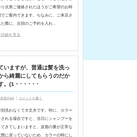
かり次第ご連絡されたほうがご希望のお時
間でご案内できます。ちなみに、ご来店さ
れた際に、次回のご予約を入れ…
詳細を見る
ていますが、普通は髪を洗っ
から綺麗にしてもらうのだか
(1・･・･・･
容室Q&A
コメントを書く
特別洗わなくて大丈夫です。特に、カラー
をされる場合ですと、当日にシャンプーを
してきてしまいますと、皮脂の量が正常な
状態に戻っていないため、カラーの時にし