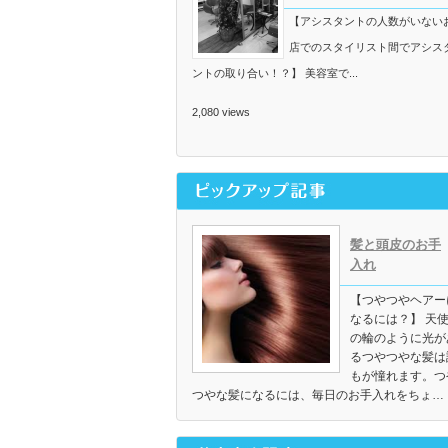
【アシスタントの人数がいない
店でのスタイリスト間でアシス
ントの取り合い！？】 美容室で...
2,080 views
髪と頭皮のお手
入れ
【つやつやヘアー
なるには？】 天
の輪のように光が
るつやつやな髪は
もが憧れます。つ
つやな髪になるには、毎日のお手入れをちょ…