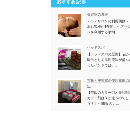
美容室の真実
＜ヘアサロンの利用回数＞ 
本お客様が1年間にヘアサ
ンを利用する平均…
ヘッドスパ
【ヘッドスパの歴史】 昔か
医学として民間療法が盛ん
ったインドでは、…
市販と美容室の使用薬剤の
い
【市販のカラー剤と美容院
カラー剤は何が違うのでし
う？】 ①市販のカ…