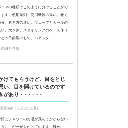
パーマの種類はこのように分けることがで
きます。使用薬剤・使用機器の違い。巻く
部分、巻き方の違い。ウェーブとカールの
違い、大きさ。スタイリングのベース作り
などの目的別のもの。ヘアスタ…
詳細を見る
かけてもらうけど、目をとじ
思い、目を開けているのです
があり・･・･・･
容室Q&A
コメントを書く
お顔にシャワーのお湯が飛んでかからない
ように、がーぜをかけています。確かに、