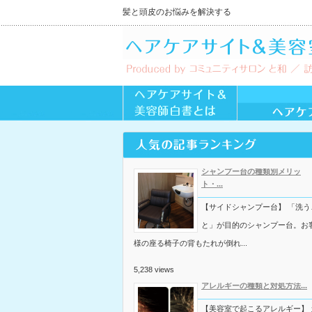
髪と頭皮のお悩みを解決する
シャンプー台の種類別メリッ
ト・...
【サイドシャンプー台】 「洗う
と」が目的のシャンプー台。お
様の座る椅子の背もたれが倒れ...
5,238 views
アレルギーの種類と対処方法...
【美容室で起こるアレルギー】 