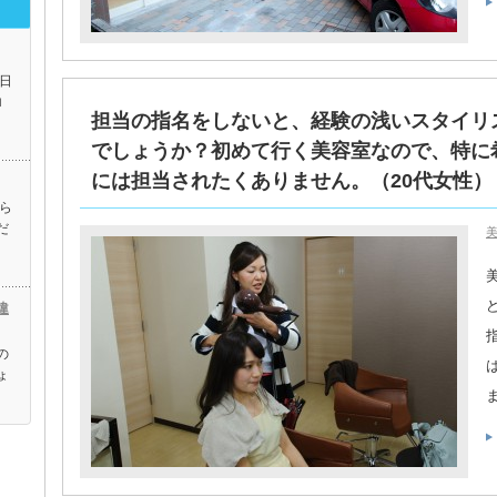
日
ロ
担当の指名をしないと、経験の浅いスタイリ
でしょうか？初めて行く美容室なので、特に
には担当されたくありません。（20代女性）・
ら
だ
美
違
の
ょ