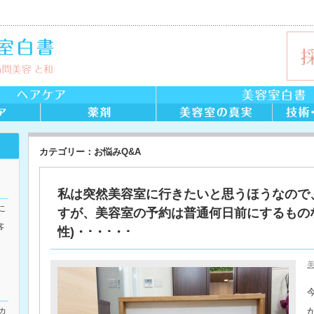
カテゴリー：お悩みQ&A
私は突然美容室に行きたいと思うほうなので
こ
すが、美容室の予約は普通何日前にするものな
客
性)・･・･・･
美
カ