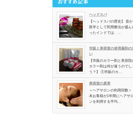
ヘッドスパ
【ヘッドスパの歴史】 昔か
医学として民間療法が盛ん
ったインドでは、…
市販と美容室の使用薬剤の
い
【市販のカラー剤と美容院
カラー剤は何が違うのでし
う？】 ①市販のカ…
美容室の真実
＜ヘアサロンの利用回数＞ 
本お客様が1年間にヘアサ
ンを利用する平均…