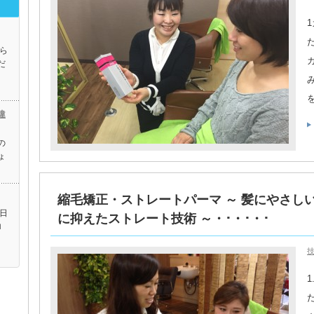
ら
だ
違
の
ょ
縮毛矯正・ストレートパーマ ～ 髪にやさし
日
に抑えたストレート技術 ～・･・･・･
ロ