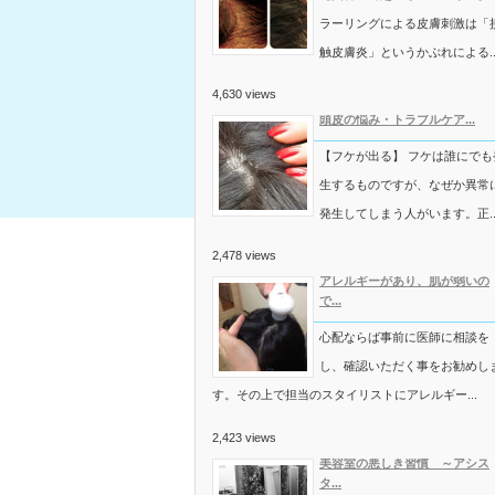
ラーリングによる皮膚刺激は「
触皮膚炎」というかぶれによる..
4,630 views
頭皮の悩み・トラブルケア...
【フケが出る】 フケは誰にでも
生するものですが、なぜか異常
発生してしまう人がいます。正..
2,478 views
アレルギーがあり、肌が弱いの
で...
心配ならば事前に医師に相談を
し、確認いただく事をお勧めし
す。その上で担当のスタイリストにアレルギー...
2,423 views
美容室の悪しき習慣 ～アシス
タ...