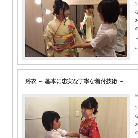
浴衣 ～ 基本に忠実な丁寧な着付技術 ～