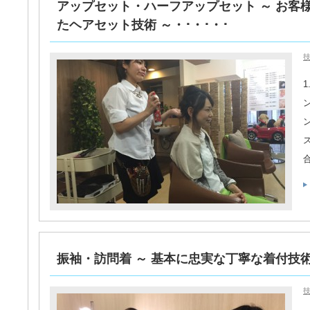
アップセット・ハーフアップセット ～ お客
たヘアセット技術 ～・･・･・･
振袖・訪問着 ～ 基本に忠実な丁寧な着付技術