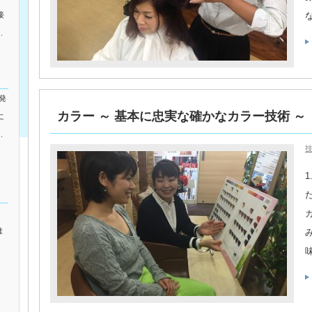
接
.
発
カラー ～ 基本に忠実な確かなカラー技術 ～
に
.
ま