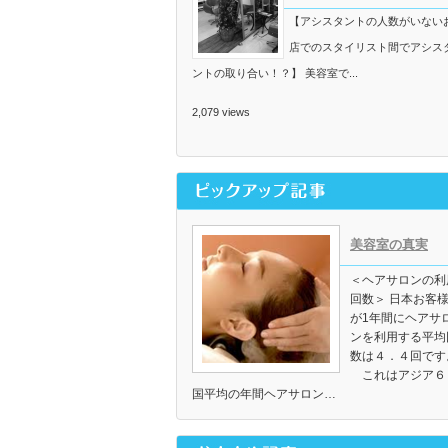
【アシスタントの人数がいない
店でのスタイリスト間でアシス
ントの取り合い！？】 美容室で...
2,079 views
美容室の真実
＜ヘアサロンの利
回数＞ 日本お客
が1年間にヘアサ
ンを利用する平均
数は４．４回です
これはアジア６
国平均の年間ヘアサロン…