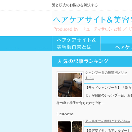
髪と頭皮のお悩みを解決する
シャンプー台の種類別メリッ
ト・...
【サイドシャンプー台】 「洗う
と」が目的のシャンプー台。お
様の座る椅子の背もたれが倒れ...
5,234 views
アレルギーの種類と対処方法...
【美容室で起こるアレルギー】 