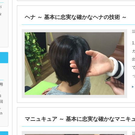
お
タ
ヘナ ～ 基本に忠実な確かなヘナの技術 ～
用
様
ロ
回
。
ヵ
マニュキュア ～ 基本に忠実な確かなマニキュ