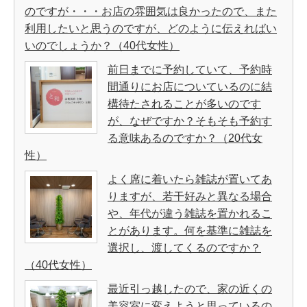
のですが・・・お店の雰囲気は良かったので、また
利用したいと思うのですが、どのように伝えればい
いのでしょうか？（40代女性）
前日までに予約していて、予約時
間通りにお店についているのに結
構待たされることが多いのです
が、なぜですか？そもそも予約す
る意味あるのですか？（20代女
性）
よく席に着いたら雑誌が置いてあ
りますが、若干好みと異なる場合
や、年代が違う雑誌を置かれるこ
とがあります。何を基準に雑誌を
選択し、渡してくるのですか？
（40代女性）
最近引っ越したので、家の近くの
美容室に変えようと思っているの