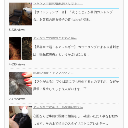
シャンプー台の種類別メリット・...
【サイドシャンプー台】 「洗うこと」が目的のシャンプー
台。お客様の座る椅子の背もたれが倒れ...
5,238 views
アレルギーの種類と対処方法...
【美容室で起こるアレルギー】 カラーリングによる皮膚刺激
は「接触皮膚炎」というかぶれによる...
4,630 views
頭皮の悩み・トラブルケア...
【フケが出る】 フケは誰にでも発生するものですが、なぜか
異常に発生してしまう人がいます。正...
2,478 views
アレルギーがあり、肌が弱いので...
心配ならば事前に医師に相談をし、確認いただく事をお勧め
します。その上で担当のスタイリストにアレルギー...