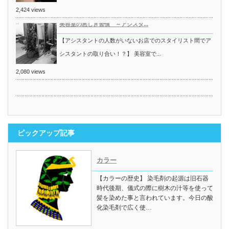
2,424 views
美容室の悪しき習慣 ～アシスタ...
【アシスタントの人数がいないお店でのスタイリスト間でア
シスタントの取り合い！？】 美容室で...
2,080 views
ピックアップ記事
カラー
【カラーの歴史】 染毛剤の起源は旧石器
時代後期、儀式の際に樹木の汁等を使って
髪を染めた事と言われています。今日の酸
化染毛剤で広く使…