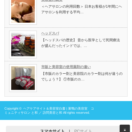
＜ヘアサロンの利用回数＞ 日本お客様が1年間にヘ
アサロンを利用する平均…
ヘッドスパ
【ヘッドスパの歴史】 昔から医学として民間療法
が盛んだったインドでは、…
市販と美容室の使用薬剤の違い
【市販のカラー剤と美容院のカラー剤は何が違うの
でしょう？】 ①市販のカ…
Copyright ©
ヘアケアサイト＆美容室白書 | 巣鴨の美容室 コ
ミュニティサロン と和 ／ 訪問美容と和
All rights reserved.
スマホサイト
|
PCサイト