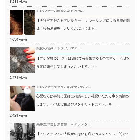
5,234 views
アレルギーの種類と対処方法...
【美容室で起こるアレルギー】 カラーリングによる皮膚刺激
は「接触皮膚炎」というかぶれによる...
4,630 views
頭皮の悩み・トラブルケア...
【フケが出る】 フケは誰にでも発生するものですが、なぜか
異常に発生してしまう人がいます。正...
2,478 views
アレルギーがあり、肌が弱いので...
心配ならば事前に医師に相談をし、確認いただく事をお勧め
します。その上で担当のスタイリストにアレルギー...
2,423 views
美容室の悪しき習慣 ～アシスタ...
【アシスタントの人数がいないお店でのスタイリスト間でア