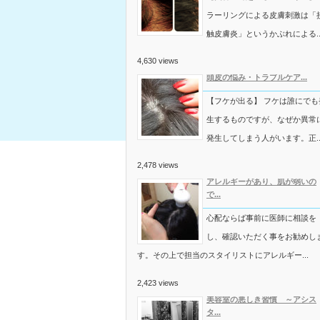
ラーリングによる皮膚刺激は「
触皮膚炎」というかぶれによる..
4,630 views
頭皮の悩み・トラブルケア...
【フケが出る】 フケは誰にでも
生するものですが、なぜか異常
発生してしまう人がいます。正..
2,478 views
アレルギーがあり、肌が弱いの
で...
心配ならば事前に医師に相談を
し、確認いただく事をお勧めし
す。その上で担当のスタイリストにアレルギー...
2,423 views
美容室の悪しき習慣 ～アシス
タ...