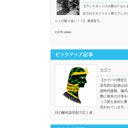
【アシスタントの人数がいない
店でのスタイリスト間でアシス
ントの取り合い！？】 美容室で...
2,079 views
カラー
【カラーの歴史】
染毛剤の起源は旧
器時代後期、儀式
際に樹木の汁等を
って髪を染めた事
言われています。
日の酸化染毛剤で広く使…