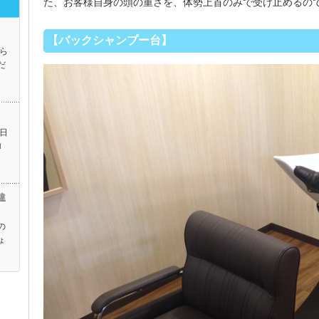
た、お客様自身の頭の重さを、体勢上首のみで受け止めるの
【バックシャンプー台】
ら
だ
日
ロ
違
の
ょ