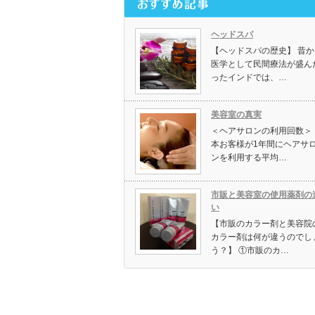
ヘッドスパ
【ヘッドスパの歴史】 昔か
医学として民間療法が盛ん
ったインドでは、…
美容室の真実
＜ヘアサロンの利用回数＞ 
本お客様が1年間にヘアサ
ンを利用する平均…
市販と美容室の使用薬剤の
い
【市販のカラー剤と美容院
カラー剤は何が違うのでし
う？】 ①市販のカ…