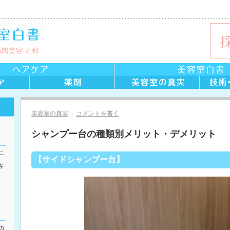
美容室の真実
コメントを書く
シャンプー台の種類別メリット・デメリット
こ
【サイドシャンプー台】
客
カ