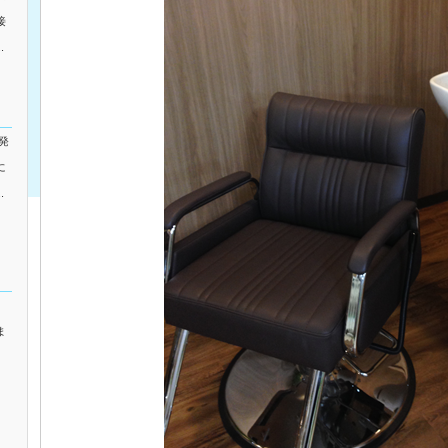
接
.
発
に
.
ま