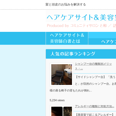
髪と頭皮のお悩みを解決する
シャンプー台の種類別メリッ
ト・...
【サイドシャンプー台】 「洗う
と」が目的のシャンプー台。お
様の座る椅子の背もたれが倒れ...
5,234 views
アレルギーの種類と対処方法...
【美容室で起こるアレルギー】 