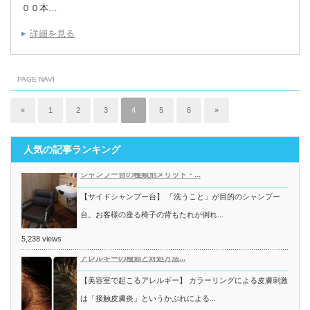
００本…
詳細を見る
PAGE NAVI
«
1
2
3
4
5
6
»
人気の記事ランキング
シャンプー台の種類別メリット・...
【サイドシャンプー台】 「洗うこと」が目的のシャンプー
台。お客様の座る椅子の背もたれが倒れ...
5,238 views
アレルギーの種類と対処方法...
【美容室で起こるアレルギー】 カラーリングによる皮膚刺激
は「接触皮膚炎」というかぶれによる...